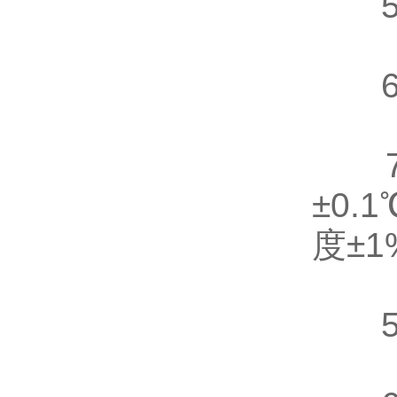
5.
6.波
7.
±0.
度±1
5.升