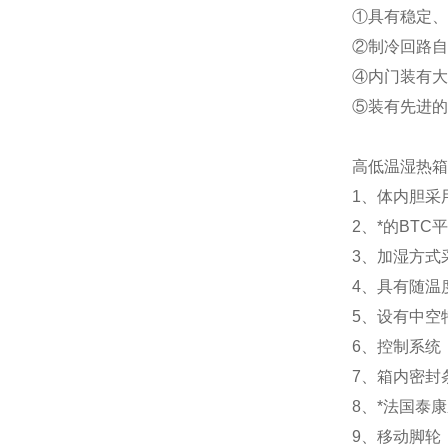
①具有稳定、
②制冷回路自
④内门装有大
⑤装有先进的
高低温湿热箱
1、体内胆采
2、*的BT
3、加湿方式
4、具有随温
5、设有中空
6、控制系统
7、箱内密封
8、*法国泰
9、移动脚轮