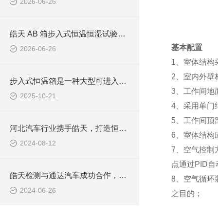
2026-06-26
皓天 AB 箱步入式恒温恒湿试验室整装完工有序发货
基本配置
2026-06-26
1
、室体结构
2
、室内外壁
步入式恒温箱是一种大型可进入的环境模拟设备
3
、工作间地
2025-10-21
4、
采用单门
5、
工作间顶
河北汽车行业携手皓天，打造恒温恒湿实验室
6
、室体结构
2024-08-12
7
、空气控制
点通过
PID
自
皓天检测与通达汽车成功合作，大型冷热温控试验箱助力汽车零部件质量提升
8
、空气循环
2024-06-26
之目的；