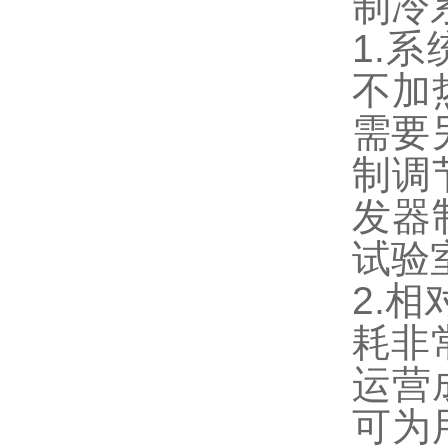
制冷
1.
不加
需要
制调
发器
试验
2.
耗非
运营
可为