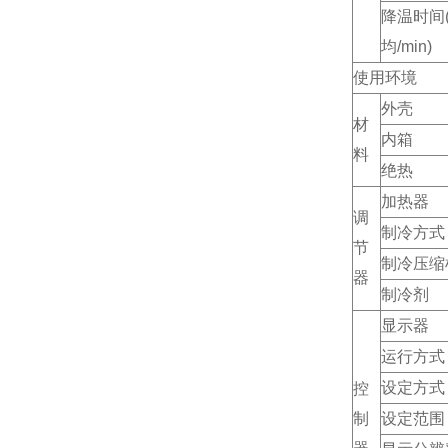
降温时间
均/min)
使用环境
外壳
材
内箱
料
绝热
加热器
调
制冷方式
节
制冷压缩
器
制冷剂
显示器
运行方式
设定方式
控
制
设定范围