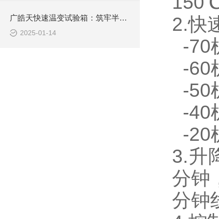
150℃
广皓天快速温变试验箱：筑牢半导体芯片品质根基
2.快
2025-01-14
-70机
-60
-50
-40
-20
3.升
分钟，
分钟