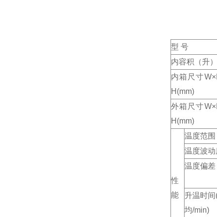
型 号
内容积（升
内箱尺寸W×
H(mm)
外箱尺寸W×
H(mm)
温度范围
温度波动
温度偏差
性
能
升温时间
均/min)