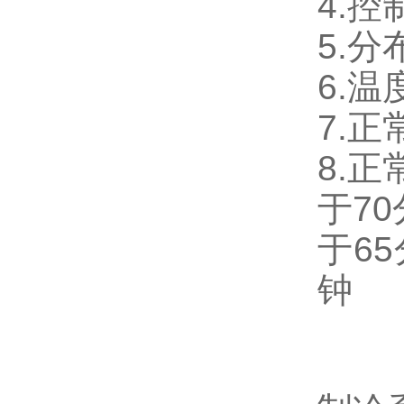
4.控
5.分
6.温
7.正
8.正
于70
于65
钟