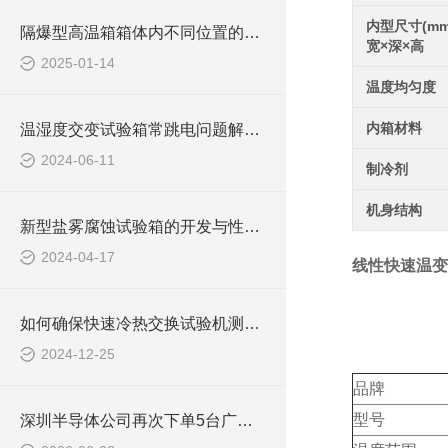
内型尺寸(mm
隔爆型高温箱箱体内不同位置的温度存在较大差异原因
宽×深×高
2025-01-14
温度均匀度
内箱材料
温湿度交变试验箱常跳电问题解决方案
2024-06-11
制冷剂
机身结构
新型盐雾腐蚀试验箱的开发与性能评估
2024-04-17
线性快速温变
如何确保快速冷热交换试验机测试的准确性和可靠性
2024-12-25
品牌
型号
深圳半导体公司再次下单5台广皓天快温变箱，品质部总工坦言“真的好用”