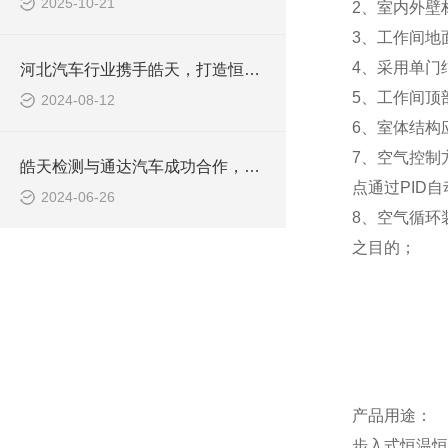
2025-10-21
2
、室内外壁
3
、工作间地
4、
采用单门
河北汽车行业携手皓天，打造恒温恒湿实验室
5、
工作间顶
2024-08-12
6
、室体结构
7
、空气控制
皓天检测与通达汽车成功合作，大型冷热温控试验箱助力汽车零部件质量提升
点通过
PID
自
2024-06-26
8
、空气循环
之目的；
产品用途：
步入式恒温恒