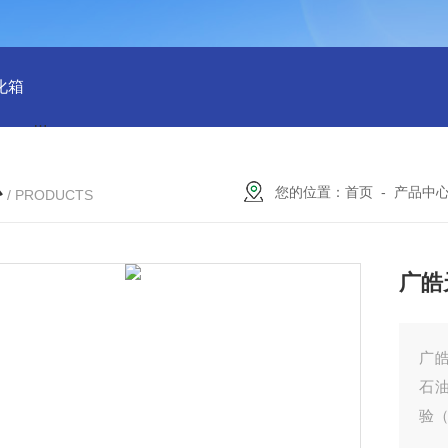
化箱
HT-IPX9K新国标精密型防水等级淋雨试验箱稳定版
SH
心
您的位置：
首页
-
产品中
/ PRODUCTS
广皓
广
石
验