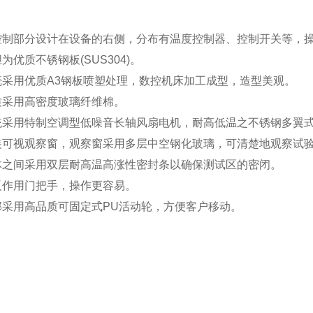
的控制部分设计在设备的右侧，分布有温度控制器、控制开关等，
胆为优质不锈钢板(SUS304)。
外壳采用优质A3钢板喷塑处理，数控机床加工成型，造型美观。
质采用高密度玻璃纤维棉。
系统采用特制空调型低噪音长轴风扇电机，耐高低温之不锈钢多翼
安装可视观察窗，观察窗采用多层中空钢化玻璃，可清楚地观察试
箱体之间采用双层耐高温高涨性密封条以确保测试区的密闭。
无反作用门把手，操作更容易。
底部采用高品质可固定式PU活动轮，方便客户移动。