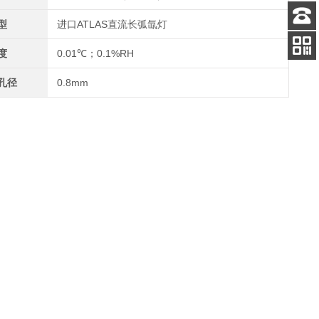
型
进口ATLAS直流长弧氙灯
客服
电话
度
0.01℃；0.1%RH
关注
公众号
孔径
0.8mm