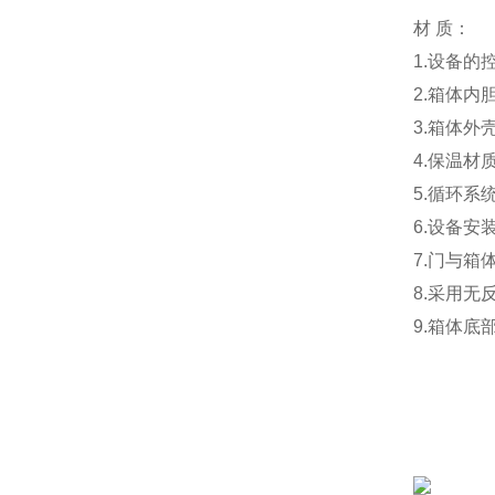
材 质：
1.设备
2.箱体内
3.箱体
4.保温材
5.循环
6.设备
7.门与
8.采用
9.箱体