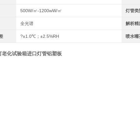
500W/㎡-1200wW/㎡
灯管类
全光谱
解析精
差
?±1.0℃；±2.5%RH
喷水嘴
灯老化试验箱进口灯管铝塑板