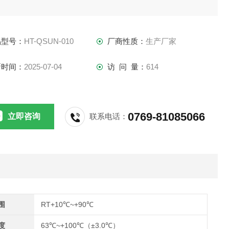
品型号：
HT-QSUN-010
厂商性质：
生产厂家
新时间：
2025-07-04
访 问 量：
614
0769-81085066
立即咨询
联系电话：
围
RT+10℃~+90℃
度
63℃~+100℃（±3.0℃）