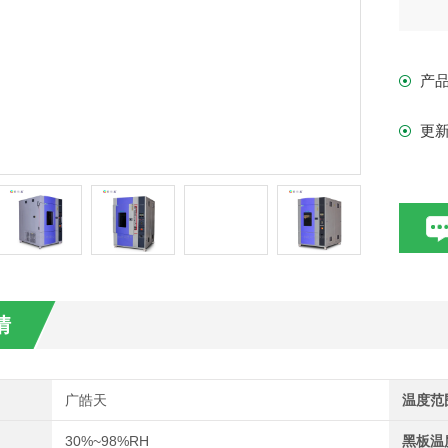
产
更
情
广皓天
温度范
30%~98%RH
黑板温