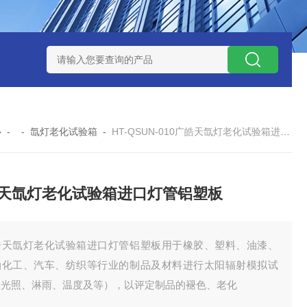
-160广皓天新国标温湿度盐雾试验箱保养维修
SMD-210PF
心
- -
氙灯老化试验箱
-
HT-QSUN-010广皓天氙灯老化试验箱进口灯管铝塑板
天氙灯老化试验箱进口灯管铝塑板
皓天氙灯老化试验箱进口灯管铝塑板用于橡胶、塑料、油漆、
油化工、汽车、纺织等行业的制品及材料进行太阳辐射模拟试
（光照、淋雨、温度及等），以评定制品的褪色、老化