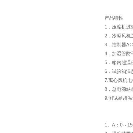
产品特性
1．压缩机过
2．冷凝风机
3．控制器A
4．加湿管防
5．箱内超温
6．试验箱温
7.离心风机
8．总电源缺
9.测试品超
1、A：0～15