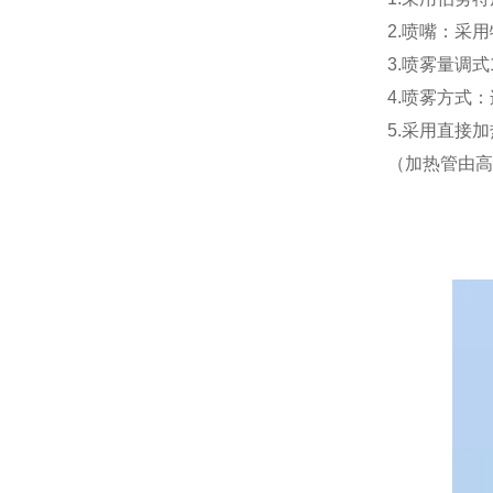
2.喷嘴：采
3.喷雾量调式1
4.喷雾方式
5.采用直接
（加热管由高