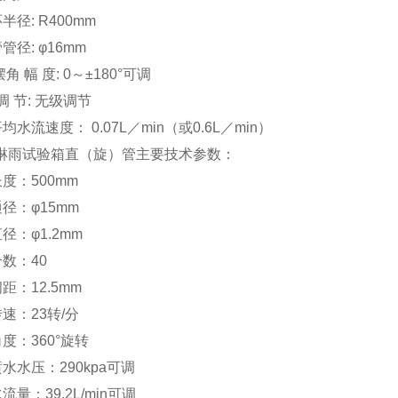
半径: R400mm
管径: φ16mm
角 幅 度: 0～±180°可调
 调 节: 无级调节
均水流速度： 0.07L／min（或0.6L／min）
00淋雨试验箱直（旋）管主要技术参数：
长度：500mm
通径：φ15mm
径：φ1.2mm
个数：40
距：12.5mm
转速：23转/分
角度：360°旋转
喷水水压：290kpa可调
流量：39.2L/min可调