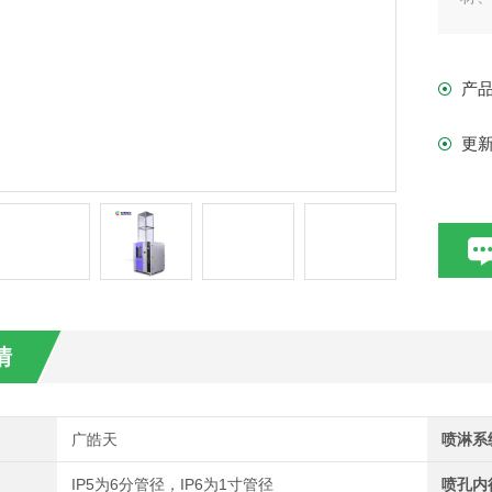
产
更
情
广皓天
喷淋系
IP5为6分管径，IP6为1寸管径
喷孔内