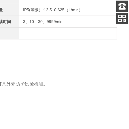
量
IP5(等级）:12.5±0.625（L/min）
客服
电话
续时间
3、10、30、9999min
关注
公众号
灯具外壳防护试验检测。