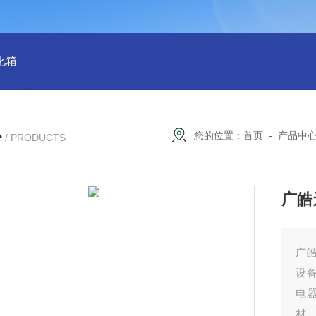
化箱
HT-IPX9K新国标精密型防水等级淋雨试验箱稳定版
SH
心
您的位置：
首页
-
产品中
/ PRODUCTS
广皓
广
设
电
材