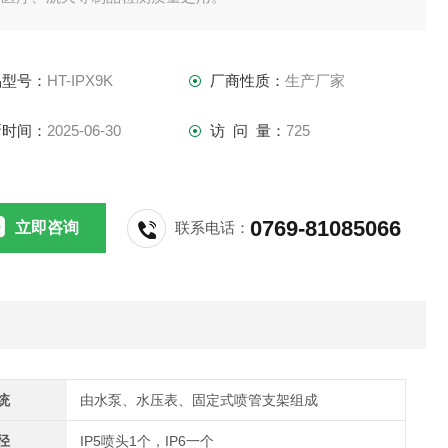
品型号：
HT-IPX9K
厂商性质：
生产厂家
新时间：
2025-06-30
访 问 量：
725
0769-81085066
立即咨询
联系电话：
统
由水泵、水压表、固定式喷管支架组成
径
IP5喷头1个，IP6一个