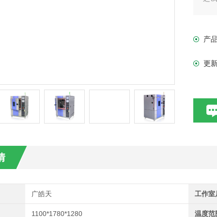
产
更
情
广皓天
工作室
1100*1780*1280
温度范