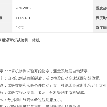
20%~98%
温度波
度
±1.0%RH
温度均
2.0℃
湿度偏
寒耐湿弯折试验机一体机
清零：计算机接到试验开始指令，测量系统便自动清零。
返车：自动识别试验断裂后，活动横梁自动高速返回初始位置。
存盘：试验数据和实验条件自动存盘，杜绝因突然断电忘记存盘引
过程：试验过程及测量、显示、分析等均由微机完成。
方式：数据和曲线随试验过程动态显示。
再现：试验结果可任意存取，可对数据曲线再分析。