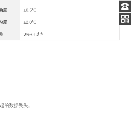
动度
±0.5℃
客服
电话
匀度
±2.0℃
关注
公众号
差
3%RH以内
起的数据丢失。