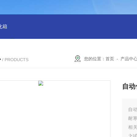
化箱
HT-IPX9K新国标精密型防水等级淋雨试验箱稳定版
SH
心
您的位置：
首页
-
产品中
/ PRODUCTS
自动
自
耐
相
之