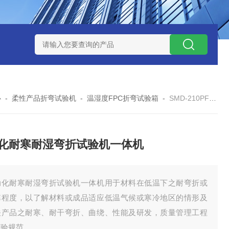
-160广皓天新国标温湿度盐雾试验箱保养维修
SMD-210PF
心
-
柔性产品折弯试验机
-
温湿度FPC折弯试验箱
-
SMD-210PF-FPC自动化耐寒耐湿弯折试验机一体机
化耐寒耐湿弯折试验机一体机
动化耐寒耐湿弯折试验机一体机用于材料在低温下之耐弯折或
寒程度，以了解材料或成品适应低温气候或寒冷地区的情形及
关产品之耐寒、耐干弯折、曲绕、性能及研发，质量管理工程
试验规范。