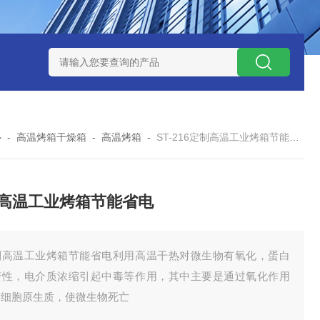
-160广皓天新国标温湿度盐雾试验箱保养维修
SMD-210PF
心
-
高温烤箱干燥箱
-
高温烤箱
-
ST-216定制高温工业烤箱节能省电
高温工业烤箱节能省电
制高温工业烤箱节能省电利用高温干热对微生物有氧化，蛋白
变性，电介质浓缩引起中毒等作用，其中主要是通过氧化作用
坏细胞原生质，使微生物死亡