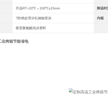
升温RT+10℃→150℃≤15min
降温时
?防锈处理冷轧钢板喷涂
内箱
硬质聚氨酩泡沫塑料
工业烤箱节能省电