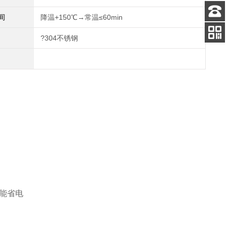
间
降温+150℃→常温≤60min
客服
电话
?304不锈钢
关注
公众号