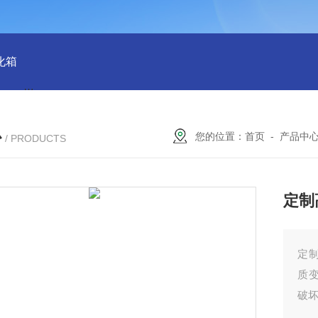
化箱
HT-IPX9K新国标精密型防水等级淋雨试验箱稳定版
SH
心
您的位置：
首页
-
产品中
/ PRODUCTS
定制
定
质
破