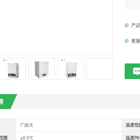
产
更
情
广皓天
温度范
范围
±0.5℃
温度均