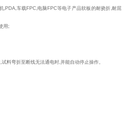
,PDA,车载FPC,电脑FPC等电子产品软板的耐挠折,耐屈
使用;
数,试料弯折至断线无法通电时,并能自动停止操作。