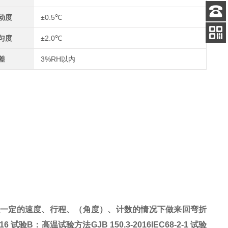
动度
±0.5℃
客服
电话
匀度
±2.0℃
关注
公众号
差
3%RH以内
以一定的速度、行程、（角度）、计数的情况下做来回弯折
16 试验B：高温试验方法GJB 150.3-2016IEC68-2-1 试验