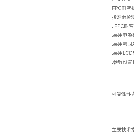
FPC耐弯
折寿命检
. FPC
.采用电源
.采用韩国
.采用LC
.参数设
可靠性环
主要技术指