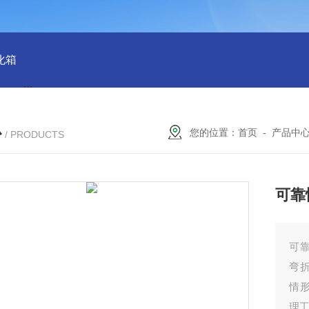
化箱
HT-IPX9K新国标精密型防水等级淋雨试验箱稳定版
SH
心
您的位置：
首页
-
产品中
/ PRODUCTS
可靠
可
弯
情
理