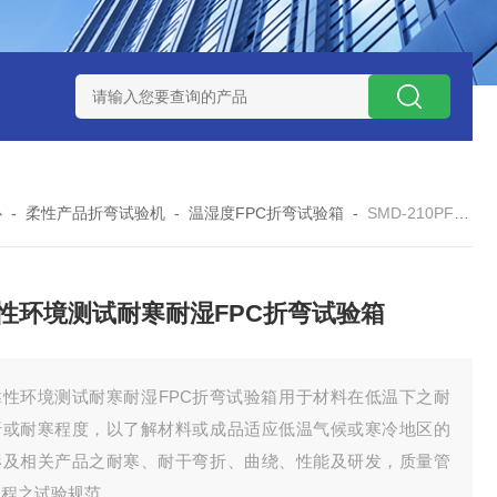
-160广皓天新国标温湿度盐雾试验箱保养维修
SMD-210PF
心
-
柔性产品折弯试验机
-
温湿度FPC折弯试验箱
-
SMD-210PF-FPC可靠性环境测试耐寒耐湿FPC折弯试验箱
性环境测试耐寒耐湿FPC折弯试验箱
靠性环境测试耐寒耐湿FPC折弯试验箱用于材料在低温下之耐
折或耐寒程度，以了解材料或成品适应低温气候或寒冷地区的
形及相关产品之耐寒、耐干弯折、曲绕、性能及研发，质量管
工程之试验规范。