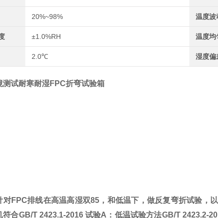
20%~98%
温度波
度
±1.0%RH
温度均
2.0℃
湿度偏
境测试耐寒耐湿FPC折弯试验箱
：
针对FPC排线在高温高湿双85，和低温下，做反复弯折试验，
合GB/T 2423.1-2016 试验A：低温试验方法GB/T 2423.2-20