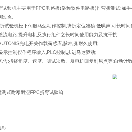
折试验机主要用于FPC电路板(俗称软件电路板)作弯折测试;如手机
测试验。
耐弯折试验机松下伺服马达动作控制,挠折定位准确,低噪声,可长时间
整流电路,提升电机及执行组件之长时间使用能力及抗干扰;
AUTONIS光电开关作载荷感应,脉冲频,耐久使用;
D显示控制仪作程序输入,PLC控制,步进马达驱动;
置包含:折挠角度、速度、测试次数、及电机回复到原点等;自动计
境测试耐寒耐湿FPC折弯试验箱
标: