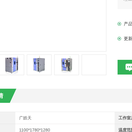
产
更
情
广皓天
工作室
1100*1780*1280
温度范