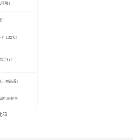
汽环境）
置）
升至 132℃）
可连续运行）
腐蚀、耐高温）
漏电保护等