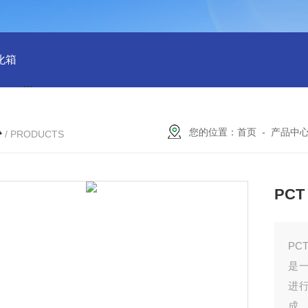
化箱
HT-IPX9K新国标精密型防水等级淋雨试验箱稳定版
SH
心
您的位置：
首页
-
产品中
/ PRODUCTS
PC
PC
是
进
成