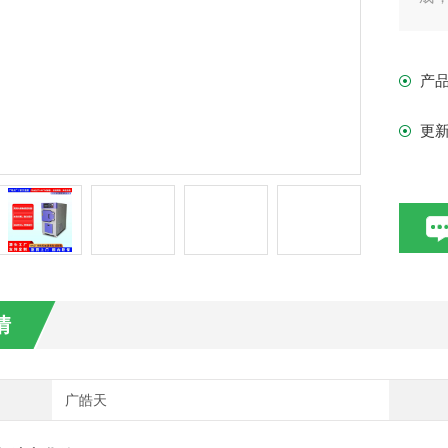
通常
产
更
情
广皓天