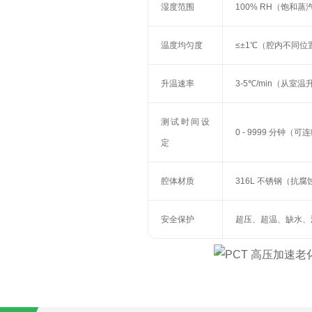
湿度范围
100% RH（饱和蒸
温度均匀度
≤±1℃（腔内不同位
升温速率
3-5℃/min（从室温
测试时间设
0 - 9999 分钟（
定
腔体材质
316L 不锈钢（抗
安全保护
超压、超温、缺水、