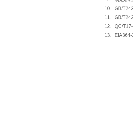
10、GB/T2
11、GB/T24
12、QC/T
13、EIA3