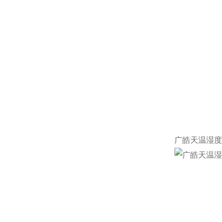
广皓天温湿度