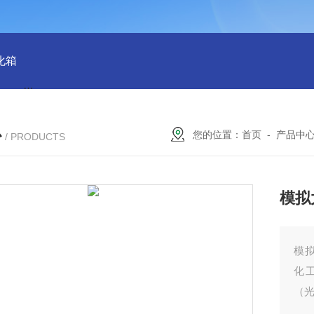
化箱
HT-IPX9K新国标精密型防水等级淋雨试验箱稳定版
SH
心
您的位置：
首页
-
产品中
/ PRODUCTS
模拟
模
化
（