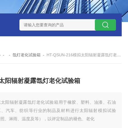
-160广皓天新国标温湿度盐雾试验箱保养维修
SMD-210PF
心
- -
氙灯老化试验箱
-
HT-QSUN-216模拟太阳辐射凝露氙灯老化试验箱
太阳辐射凝露氙灯老化试验箱
拟太阳辐射凝露氙灯老化试验箱用于橡胶、塑料、油漆、石油
工、汽车、纺织等行业的制品及材料进行太阳辐射模拟试验
光照、淋雨、温度及等），以评定制品的褪色、老化