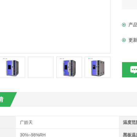
产
更
情
广皓天
温度范
30%~98%RH
黑板温