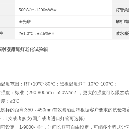
500W/㎡-1200wW/㎡
灯管类
全光谱
解析精
差
?±1.0℃；±2.5%RH
喷水嘴
辐射凝露氙灯老化试验箱
温度范围：RT+10℃~80℃；黑板温度;RT+10℃~100℃；
射强度：标准（290-800nm）550W/m2 ，更大的强度可以跟
匀度：≤3℃
至试样的距离:350～450mm有效暴晒面积根据客户要求的试验箱
管：1支或者多支(国产或者进口灯管可选择)
间可设定：1-9000小时，时间长短可自由设定，可编多个程式