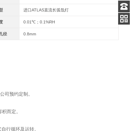
型
进口ATLAS直流长弧氙灯
客服
电话
度
0.01℃；0.1%RH
关注
公众号
孔径
0.8mm
杰瑞公司预约定制。
容积而定。
让它自行循环及运转。