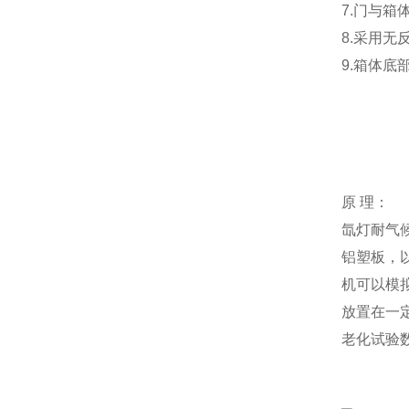
7.门与
8.采用
9.箱体
原 理：
氙灯耐气
铝塑板，
机可以模
放置在一
老化试验