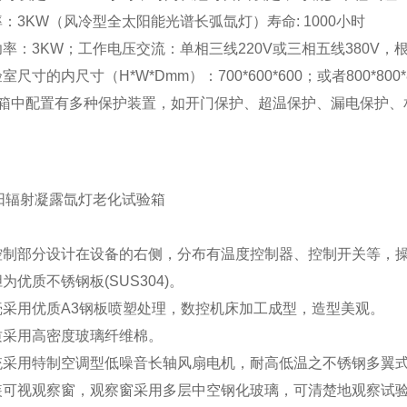
率：3KW（风冷型全太阳能光谱长弧氙灯）寿命: 1000小时
功率：3KW；工作电压交流：单相三线220V或三相五线380V
室尺寸的内尺寸（H*W*Dmm）：700*600*600；或者800*8
试验箱中配置有多种保护装置，如开门保护、超温保护、漏电保护
的控制部分设计在设备的右侧，分布有温度控制器、控制开关等，
胆为优质不锈钢板(SUS304)。
外壳采用优质A3钢板喷塑处理，数控机床加工成型，造型美观。
质采用高密度玻璃纤维棉。
系统采用特制空调型低噪音长轴风扇电机，耐高低温之不锈钢多翼
安装可视观察窗，观察窗采用多层中空钢化玻璃，可清楚地观察试