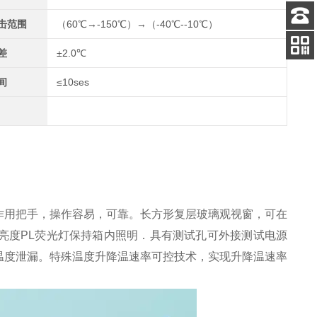
击范围
（60℃→-150℃）→（-40℃--10℃）
客服
电话
差
±2.0℃
关注
公众号
间
≤10ses
作用把手，操作容易，可靠。长方形复层玻璃观视窗，可在
亮度PL荧光灯保持箱内照明．具有测试孔可外接测试电源
温度泄漏。特殊温度升降温速率可控技术，实现升降温速率