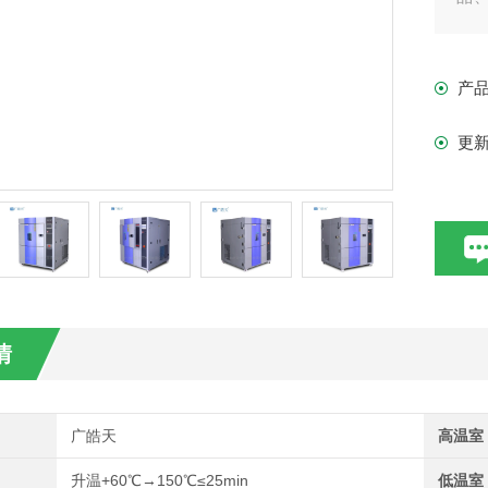
器
产
更
情
广皓天
高温室
升温+60℃→150℃≤25min
低温室