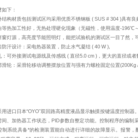
材如下：
结构材质包括测试区均采用优质不锈钢板 ( SUS # 304 )
等热加工性好，无热处理硬化现象（无磁性，使用温度-196℃～
察窗灯源，高亮度节能照明灯，能把试验机的测试区一目了然，
防汗设计：采电热器装置，防止水气凝结 ( 40 W ),
：可外接测试电源线及传感线 ( 直径5.0 cm )，更大的直径
滑轮：采滑轮移动调整摆放位置与强有力螺栓固定位置(200Kg / 
采用进口日本“OYO"双回路高精度液晶显示触摸按键温度控制
时间、加热器工作状态，PID参数自整定功能。控制程序的编制
控制系统具备*的检测装置能自动进行详细的故障显示。报警，配置