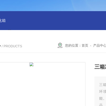
化箱
HT-IPX9K新国标精密型防水等级淋雨试验箱稳定版
SH
心
您的位置：
首页
-
产品中
/ PRODUCTS
三箱
三
环
能
品