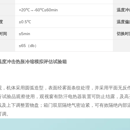
+20℃→-60℃≤60min
温度冲
度
±0.5℃
温度偏
时间
≤5min
切换时
≤65（db）
温度冲击热胀冷缩模拟评估试验箱
观，机体采用圆弧造型，表面经雾面条纹处理，并采用平面无反
行试验品观察使用，观视窗有防汗电热器装置可防止结露，及高
线及上下调整置物盘；箱门双层隔绝气密迫紧，可有效隔绝内部
可调。