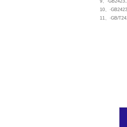
9、·GB242
10、·GB24
11、·GB/T