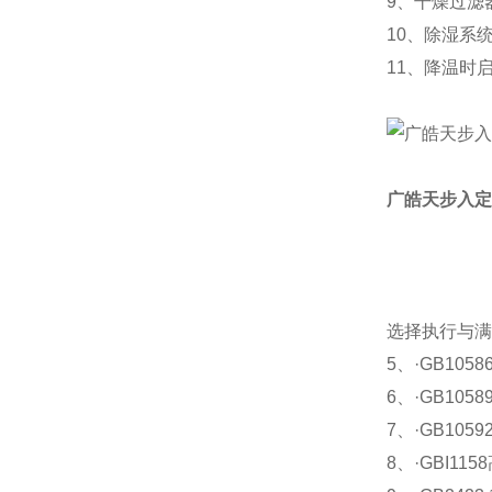
9、干燥过滤
10、除湿系
11、降温时启
广皓天步入定
选择执行与满
5、·GB105
6、·GB105
7、·GB105
8、·GBI1