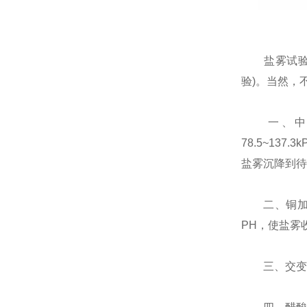
盐雾试验箱可
验)。当然，
一、中性盐雾
78.5~137
盐雾沉降到待
二、铜加速乙
PH，使盐雾收
三、交变盐