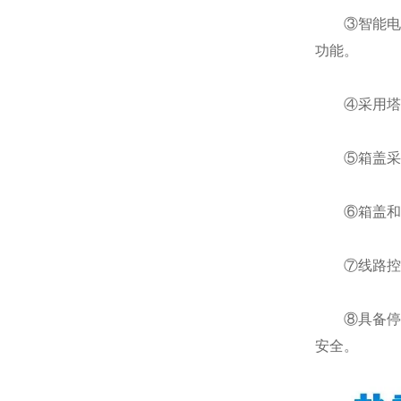
③智能电路
功能。
④采用塔式
⑤箱盖采用
⑥箱盖和箱
⑦线路控制
⑧具备停电
安全。