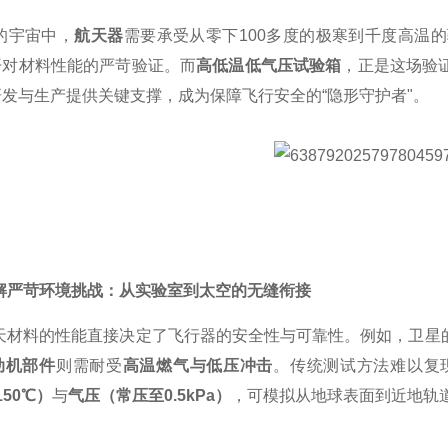
的宇宙中，
航天器
需要承受从零下100多度的极寒到千度高温
开对材料性能的严苛验证。而
高低温低气压试验箱
，正是这场验
发与生产提供关键支撑，成为保障飞行安全的“隐形守护者"。
解严苛环境挑战：从实验室到太空的无缝衔接
天材料的性能直接决定了飞行器的安全性与可靠性。例如，卫星
动机部件
则需耐受
高温燃气与低压冲击
。传统测试方法难以复
150℃）
与
气压（常压至0.5kPa）
，可模拟从地球表面到近地轨道