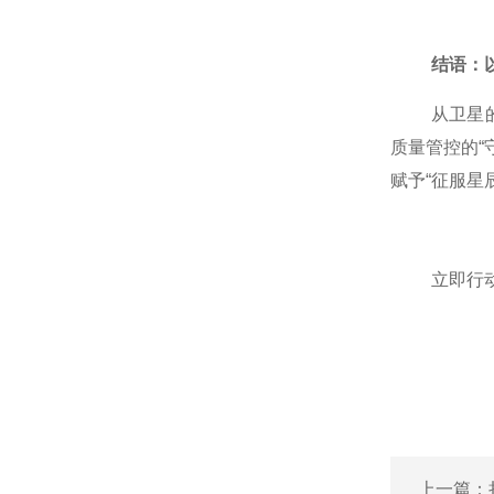
结语：
从卫星
质量管控的“
赋予“征服星
立即行
上一篇：