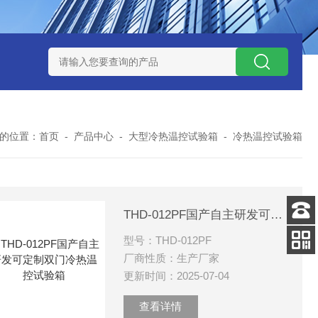
-160广皓天新国标温湿度盐雾试验箱保养维修
SMD-210PF
的位置：
首页
-
产品中心
-
大型冷热温控试验箱
-
冷热温控试验箱
THD-012PF国产自主研发可定制双门冷热温控试验箱
客服
型号：THD-012PF
电话
厂商性质：生产厂家
关注
公众号
更新时间：2025-07-04
查看详情