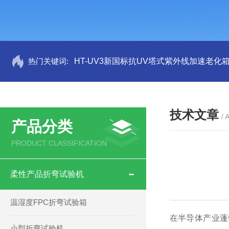
热门关键词:
HT-UV3新国标抗UV塔式紫外线加速老化
技术文章
/ 
产品分类
PRODUCT CLASSIFICATION
柔性产品折弯试验机
温湿度FPC折弯试验箱
在半导体产业蓬
小型折弯试验机