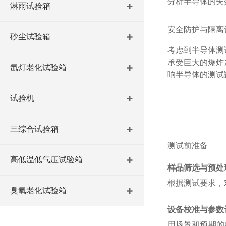
分析半导体的失
淋雨试验箱
安全防护与隔离
砂尘试验箱
考虑到半导体测
承受巨大的爆炸
氙灯老化试验箱
响半导体的测试
试验机
三综合试验箱
测试前准备
高低温低气压试验箱
样品筛选与预处
根据测试要求，
臭氧老化试验箱
设备校准与参数
用场景和预期的