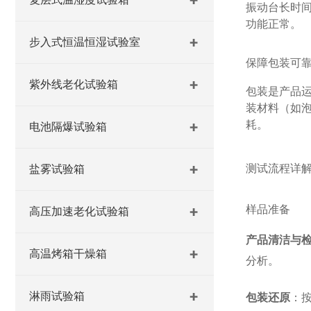
振动台长时
功能正常。
步入式恒温恒湿试验室
保障包装可
紫外线老化试验箱
包装是产品运
装材料（如
耗。
电池隔爆试验箱
测试流程详
盐雾试验箱
样品准备
高压加速老化试验箱
产品清洁与
高温烤箱干燥箱
分析。
淋雨试验箱
包装还原
：