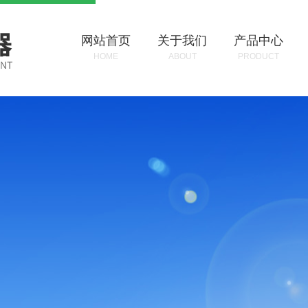
网站首页
关于我们
产品中心
HOME
ABOUT
PRODUCT