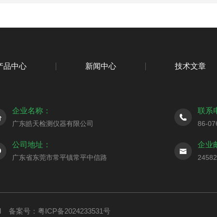
产品中心
新闻中心
技术文章
企业名称：
联系
广东皓天检测仪器有限公司
86-07
公司地址：
企业
广东省东莞市常平镇常平中信路
2458
ed
备案号：粤ICP备2024233531号