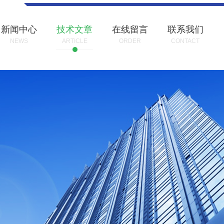
新闻中心
技术文章
在线留言
联系我们
NEWS
ARTICLE
ORDER
CONTACT