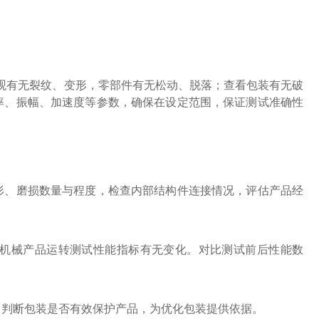
品外观有无裂纹、变形，零部件有无松动、脱落；查看包装有无破
率、振幅、加速度等参数，确保在设定范围，保证测试准确性
形、磨损数量与程度，检查内部结构件连接情况，评估产品经
机械产品运转测试性能指标有无变化。对比测试前后性能数
，判断包装是否有效保护产品，为优化包装提供依据。