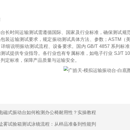
循
台长时间运输测试需遵循国际、国家及行业标准，确保测试规范
包装运输测试要求，规定振动测试具体方法、参数；ASTM（美国
详细说明振动测试流程、设备要求。国内 GB/T 4857 系列
动测试提供
专业指导。各行业也有专属标准，如电子行业 SJ/T 
格判定标准，保障产品质量与运输安全。
电磁式振动台如何检测办公椅耐用性？实操教程
盐雾试验箱测试泳镜流程：从样品准备到性能判