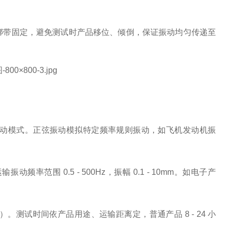
绑带固定，避免测试时产品移位、倾倒，保证振动均匀传递至
动模式。正弦振动模拟特定频率规则振动，如飞机发动机振
围 0.5 - 500Hz，振幅 0.1 - 10mm。如电子产
速度）。测试时间依产品用途、运输距离定，普通产品 8 - 24 小