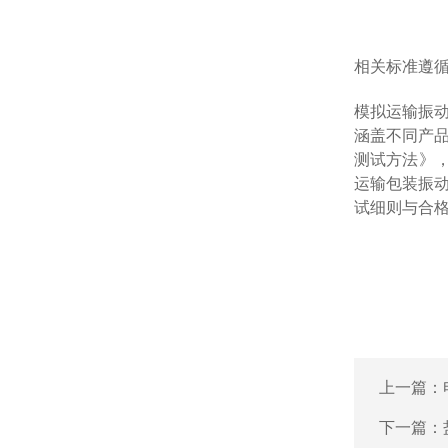
相关标准遵
模拟运输振动
涵盖不同产品
测试方法》，
运输包装振
试细则与合
上一篇：
下一篇：