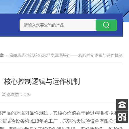
-160广皓天新国标温湿度盐雾试验箱保养维修
SMD-210PF
章
-
高低温湿热试验箱温湿度原理基础——核心控制逻辑与运作机制
—核心控制逻辑与运作机制
浏览次数：176
类产品的环境可靠性测试，其核心价值在于通过精准模拟不同
客服
电话
境试验设备领域13年的工厂，东莞皓天试验设备有限公司结
关注