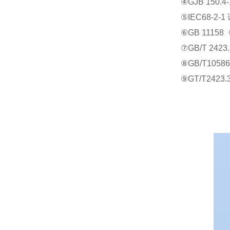
④GJB 150.
⑤IEC68-2-
⑥GB 111
⑦GB/T 2
⑧GB/T105
⑨GT/T2423