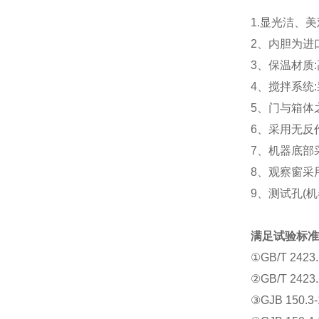
1.显光洁、美
2、内胆为进口
3、保温材质:
4、搅拌系统
5、门与箱体
6、采用无反
7、机器底部
8、观察窗采
9、测试孔(
满足试验标准
①GB/T 24
②GB/T 24
③GJB 150.