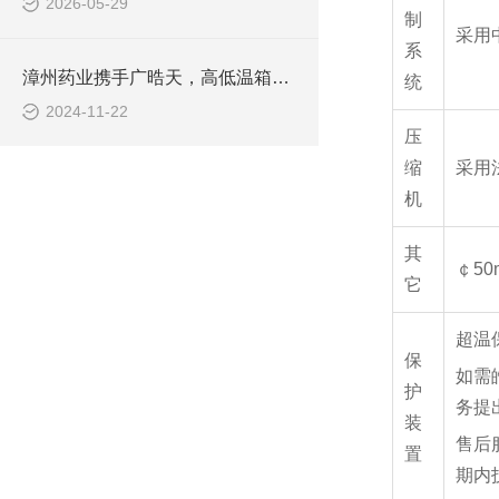
2026-05-29
制
采用
系
漳州药业携手广晧天，高低温箱加盟医药质控阵营
统
2024-11-22
压
缩
采用
机
其
￠5
它
超温
保
如需
护
务提
装
售后
置
期内