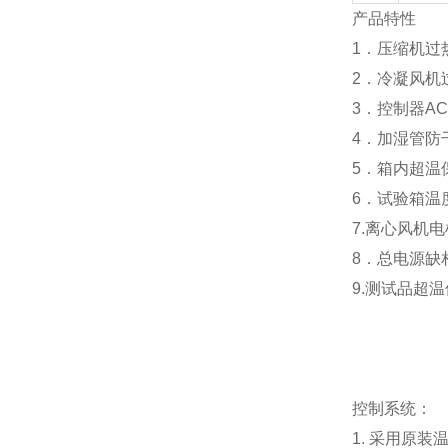
产品特性
1．压缩机过
2．冷凝风机
3．控制器A
4．加湿管防
5．箱内超温
6．试验箱温
7.离心风机
8．总电源缺
9.测试品超
控制系统：
1. 采用原