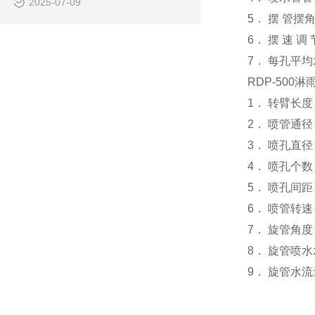
2025-07-09
5． 摆 管摆角 
6． 摆 速 调
7． 每孔平均水
RDP-50
1． 转臂长度
2． 喷管通径
3． 喷孔直径：
4． 喷孔个数
5． 喷孔间距：
6． 喷管转速
7． 旋管角度
8． 旋管喷水
9． 旋管水流量