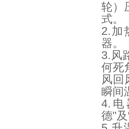
轮）
式。
2.
器。
3.
何死
风回
瞬间
4.
德"
5.