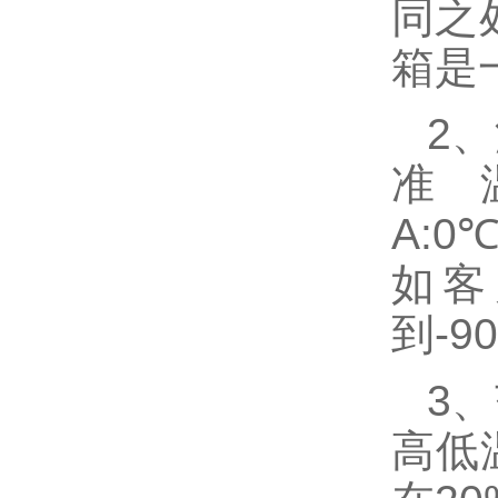
同之
箱是
2
准
A:0℃
如客
到-9
3
高低