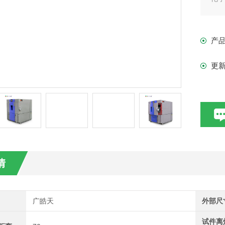
产
更
情
广皓天
外部尺
试件离