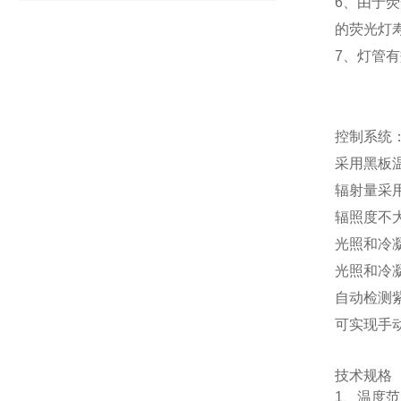
6、由于
的荧光灯
7、灯管有效
控制系统
采用黑板
辐射量采
辐照度不大
光照和冷
光照和冷
自动检测
可实现手
技术规格
1、温度范