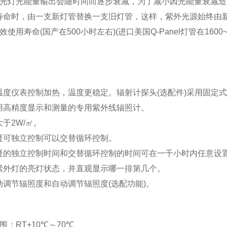
荧光灯光能量输出会随时间而逐步衰减，为了减小因光能量衰减造
寿命时，由一支新灯管替换一支旧灯管，这样，紫外光源始终由
使用寿命(国产在500小时左右)(进口美国Q-Panel灯管在1600~
：
温度仪表控制加热，温度更稳定。辐射计探头(选配件)采用固定
用高精度显示和测量的专用紫外线辐照计。
于2W/㎡。
凝可独立控制可以交替循环控制。
凝的独立控制时间和交替循环控制的时间可在一千小时内任意设
紫外灯的亮灯状态，并直观显示哪一排第几个。
动调节辐照度和自动调节辐照度(选配功能)。
围：RT+10℃～70℃