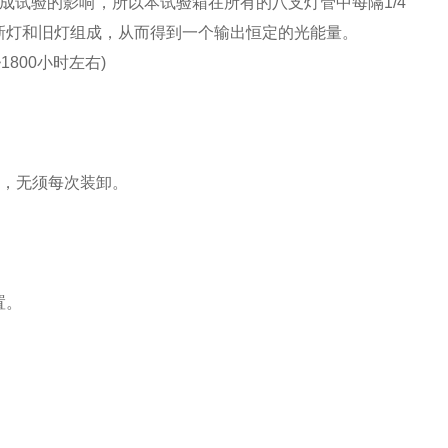
成试验的影响，所以本试验箱在所有的八支灯管中每隔1/4
新灯和旧灯组成，从而得到一个输出恒定的光能量。
1800小时左右)
式，无须每次装卸。
置。