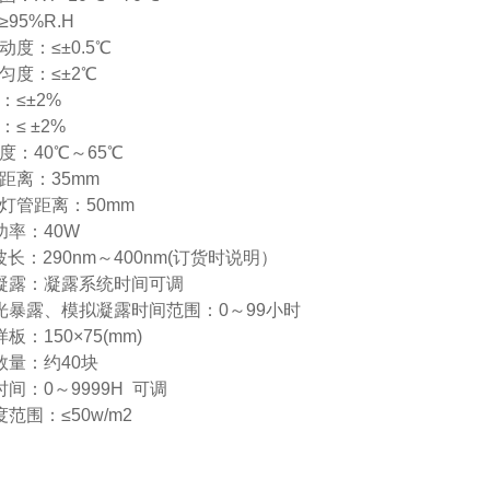
95%R.H
动度：≤±0.5℃
匀度：≤±2℃
：≤±2%
≤ ±2%
度：40℃～65℃
距离：35mm
灯管距离：50mm
功率：40W
波长：290nm～400nm(订货时说明）
拟凝露：凝露系统时间可调
光暴露、模拟凝露时间范围：0～99小时
板：150×75(mm)
数量：约40块
时间：0～9999H 可调
范围：≤50w/m2