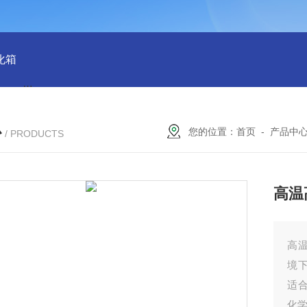
化箱
HT-IPX9K新国标精密型防水等级淋雨试验箱稳定版
SH
心
您的位置：
首页
-
产品中
/ PRODUCTS
高温
高
境
适
化