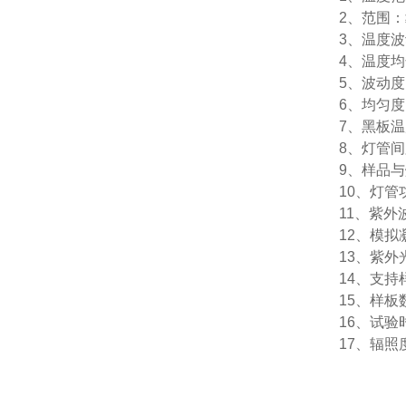
2、范围：≥
3、温度波
4、温度均
5、波动度
6、均匀度：
7、黑板温
8、灯管间
9、样品与
10、灯管
11、紫外
12、模
13、紫外
14、支持样
15、样板
16、试验
17、辐照度