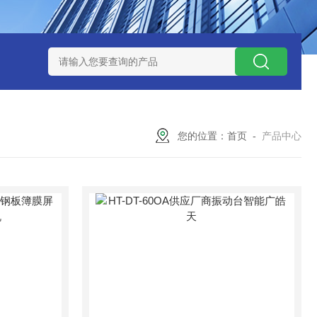
-160广皓天新国标温湿度盐雾试验箱保养维修
SMD-210PF
您的位置：
首页
-
产品中心