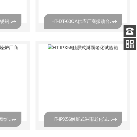
SMB-210PF-FPC工业不锈钢板簿膜屏温湿度折弯试验机
HT-DT-60OA供应厂商振动台智能广皓天
客服
电话
关注
公众号
ST-72小型标准版高温干燥炉厂商
HT-IPX56触屏式淋雨老化试验箱