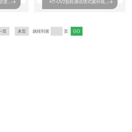
HT-QSUN-512模拟日照防老化氙灯光试验箱多功能
HT-UV2损耗测试塔式紫外线光照老化试验箱
一页
末页
跳转到第
页