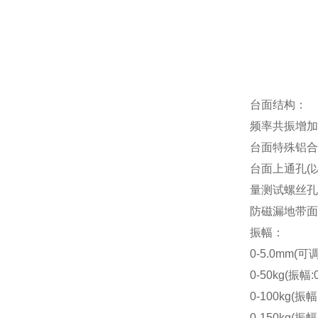
台面结构：
频率共振增加
台面特殊铝合
台面上通孔(以实
量测试螺丝孔---
防磁漏地带面積(
振幅：
0-5.0mm(可调
0-50kg(振幅:
0-100kg(振幅
0-150kg(振