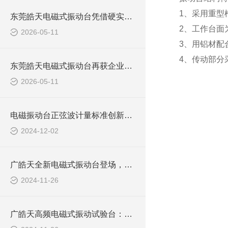
1、采用重型
东莞皓天电磁式振动台凭借硬实力，成功签约新客户
2、工作台面
2026-05-11
3、用铝材配
4、传动部分
东莞皓天电磁式振动台再获企业青睐，成功签约交付
2026-05-11
电磁振动台正弦波计量标准创新举措行业发展
2024-12-02
广皓天全新电磁式振动台登场，温湿度测试步入高效快车道！
2024-11-26
广皓天高频电磁式振动试验台：北京电池企业创新 “共振神器” 已就位