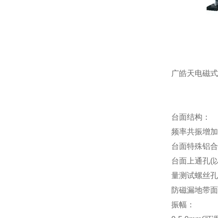
广皓天电磁式
台面结构：
频率共振增加
台面特殊铝合
台面上通孔(以实
量测试螺丝孔---
防磁漏地带面積(
振幅：