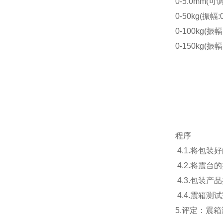
0-5.0mm(可调
0-50kg(振幅:
0-100kg(振幅
0-150kg(振
程序
4.1.将包装
4.2.将震台
4.3.包装
4.4.震箱
5.评定：震