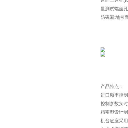
台面上通孔(以实
量测试螺丝孔---
防磁漏:地带面積
产品特点：
进口频率控制
控制参数实时
精密型设计制
机台底座采用