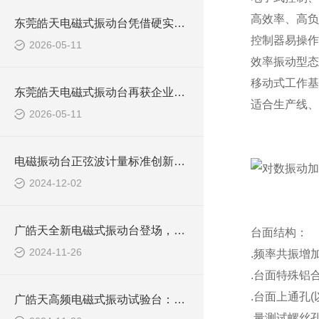
高效率、高
东莞皓天电磁式振动台凭借硬实力，成功签约新客户
控制器易操
2026-05-11
效率振动
移动式工作
东莞皓天电磁式振动台再获企业青睐，成功签约交付
适合生产线、
2026-05-11
电磁振动台正弦波计量标准创新举措行业发展
2024-12-02
广皓天全新电磁式振动台登场，温湿度测试步入高效快车道！
台面结构：
2024-11-26
.频率共振增加
.台面特殊铝合
.台面上通孔(以
广皓天高频电磁式振动试验台：北京电池企业创新 “共振神器” 已就位
.量测试螺丝孔--