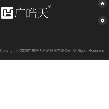
Copyright © 2026广东皓天检测仪器有限公司 All Rights Reserved