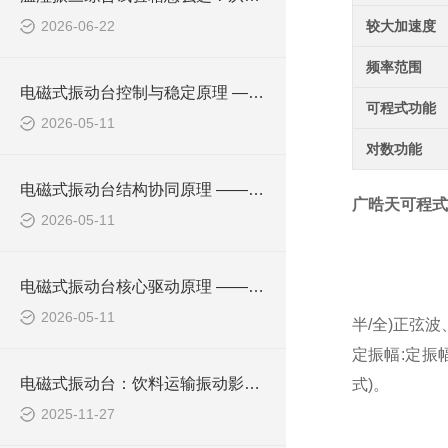
2026-06-22
较大加速度
频率范围
电磁式振动台控制与稳定原理 —— 闭环调控、波形保真与负载适配机制
可程式功能
2026-05-11
对数功能
电磁式振动台结构协同原理 —— 磁路、动圈与支撑导向的配合逻辑
广晧天可程式
2026-05-11
电磁式振动台核心驱动原理 —— 电 - 磁 - 力的能量转化机制
2026-05-11
半/全)正弦
定振幅:定振幅
电磁式振动台：饮料运输振动影响（包装 / 品质）精准解析与优化
式)。
2025-11-27