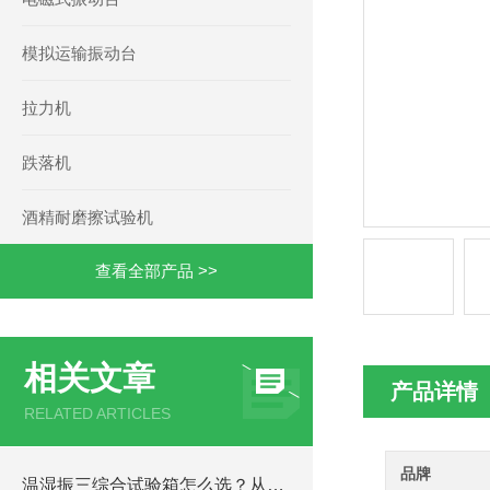
模拟运输振动台
拉力机
跌落机
酒精耐磨擦试验机
查看全部产品 >>
相关文章
产品详情
RELATED ARTICLES
品牌
温湿振三综合试验箱怎么选？从6个核心参数讲透选型逻辑