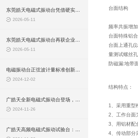
台面结构
东莞皓天电磁式振动台凭借硬实力，成功签约新客户
2026-05-11
频率共振增加
台面特殊铝合
东莞皓天电磁式振动台再获企业青睐，成功签约交付
台面上通孔(以实
2026-05-11
量测试螺丝孔---
防磁漏:地带面積
电磁振动台正弦波计量标准创新举措行业发展
2024-12-02
结构特点：
广皓天全新电磁式振动台登场，温湿度测试步入高效快车道！
1、采用重型
2024-11-26
2、工作台面
3、用铝材配
广皓天高频电磁式振动试验台：北京电池企业创新 “共振神器” 已就位
4、传动部分