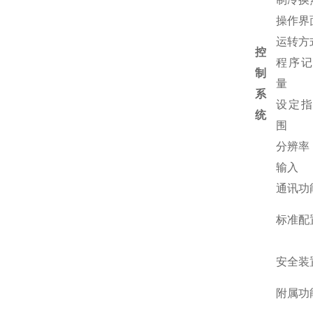
操作界
运转方
控
程序记
制
量
系
设定指
统
围
分辨率
输入
通讯功
标准配
安全装
附属功