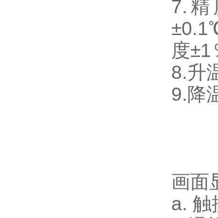
7.
±0.
度±1
8.升温
9.降温
画面
a. 