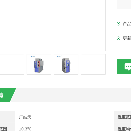
产
更
情
广皓天
温度范
范围
±0.3℃
温度均