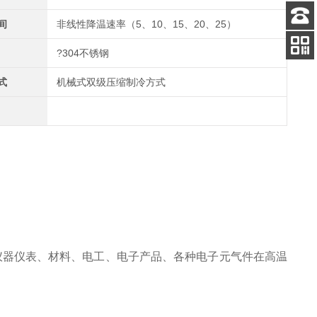
间
非线性降温速率（5、10、15、20、25）
客服
电话
?304不锈钢
关注
公众号
式
机械式双级压缩制冷方式
仪器仪表、材料、电工、电子产品、各种电子元气件在高温