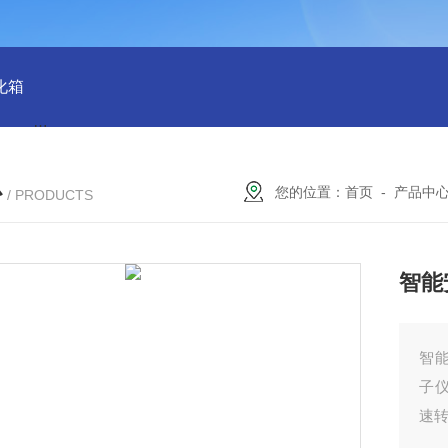
化箱
HT-IPX9K新国标精密型防水等级淋雨试验箱稳定版
SH
心
您的位置：
首页
-
产品中
/ PRODUCTS
智能
智
子
速